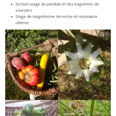
Du bon usage du pendule et des baguettes de
sourciers
Stage de magnétisme terrestre et résonance
céleste